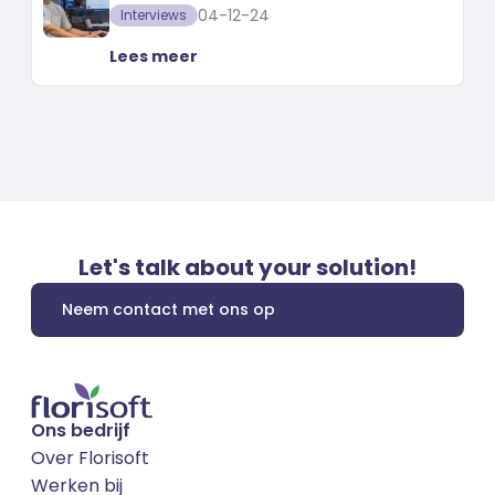
support specialist - René
04-12-24
Interviews
Lees meer
Let's talk about your solution!
Neem contact met ons op
Ons bedrijf
Over Florisoft
Werken bij