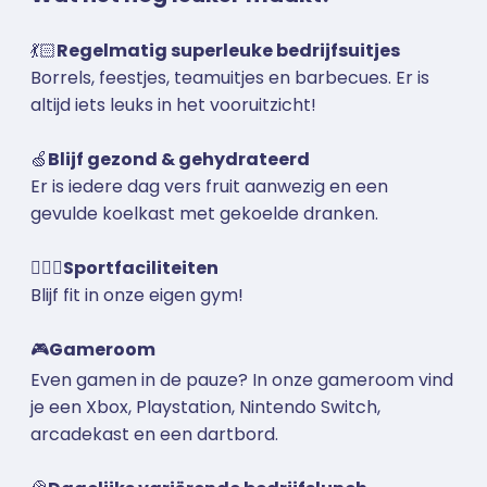
💃🏻
Regelmatig superleuke bedrijfsuitjes
Borrels, feestjes, teamuitjes en barbecues. Er is
altijd iets leuks in het vooruitzicht!
🍏
Blijf gezond & gehydrateerd
Er is iedere dag vers fruit aanwezig en een
gevulde koelkast met gekoelde dranken.
🏋🏼‍♀️
Sportfaciliteiten
Blijf fit in onze eigen gym!
🎮
Gameroom
Even gamen in de pauze? In onze gameroom vind
je een Xbox, Playstation, Nintendo Switch,
arcadekast en een dartbord.