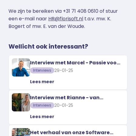
We zijn te bereiken via +31 71 408 0610 of stuur
een e-mail naar
HR@florisoft.nl
t.a.v. mw. K.
Bogert of mw. E. van der Woude.
Wellicht ook interessant?
Interview met Marcel - Passie voor
Florisoft en de branche
29-01-25
Interviews
Lees meer
Interview met Rianne - van
Receptie naar Sales support
20-01-25
Interviews
Lees meer
Het verhaal van onze Software