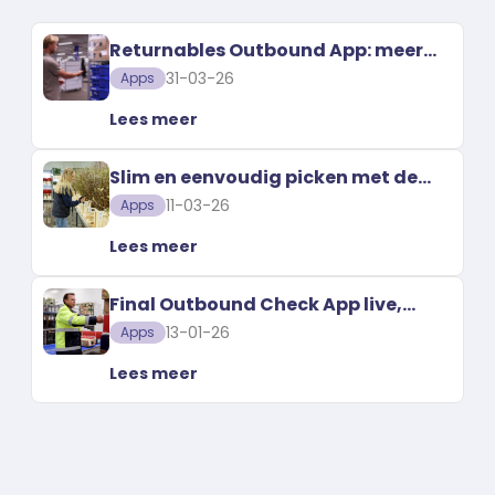
Returnables Outbound App: meer
grip op uw emballage
31-03-26
Apps
Lees meer
Slim en eenvoudig picken met de
Orderpicking App
11-03-26
Apps
Lees meer
Final Outbound Check App live,
ontwikkeld via co-creatie
13-01-26
Apps
Lees meer